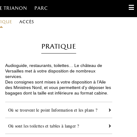
e trianon
Parc
tique
Accès
English
Français
Pratique
Español
Audioguide, restaurants, toilettes… Le château de
Gestion des cookies
Versailles met à votre disposition de nombreux
services.
Des consignes sont mises à votre disposition à l'Aile
Contact
des Ministres Nord, et vous permettent d’y déposer les
bagages dont la taille est inférieure au format cabine.
Où se trouvent le point Information et les plans ?
Où sont les toilettes et tables à langer ?