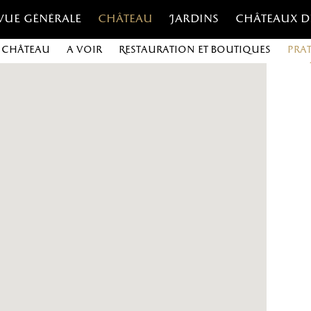
Vue générale
Château
Jardins
Châteaux d
 Château
A voir
Restauration et boutiques
Pra