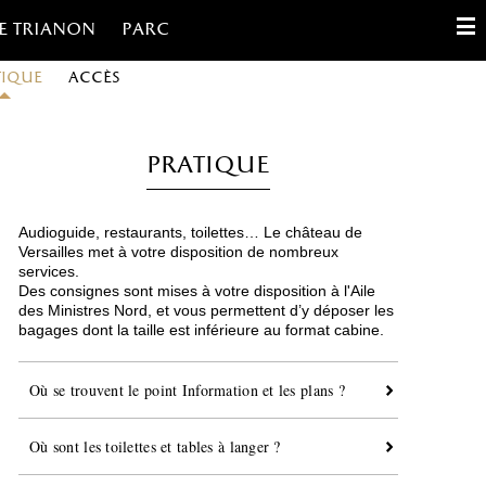
e trianon
Parc
tique
Accès
English
Français
Pratique
Español
Audioguide, restaurants, toilettes… Le château de
Gestion des cookies
Versailles met à votre disposition de nombreux
services.
Des consignes sont mises à votre disposition à l'Aile
Contact
des Ministres Nord, et vous permettent d’y déposer les
bagages dont la taille est inférieure au format cabine.
Où se trouvent le point Information et les plans ?
Où sont les toilettes et tables à langer ?