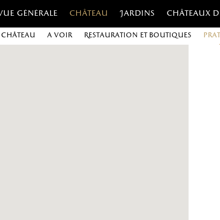
Vue générale
Château
Jardins
Châteaux d
 Château
A voir
Restauration et boutiques
Pra