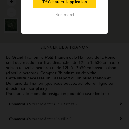
Télécharger l'application
Non merci
Bienvenue à Trianon
Le Grand Trianon, le Petit Trianon et le Hameau de la Reine
sont ouverts du mardi au dimanche, de 12h à 18h30 en haute
saison (d'avril à octobre) et de 12h à 17h30 en basse saison
(d'avril à octobre). Comptez 3h minimum de visite.
Cette visite nécessite un Passeport ou un billet Trianon et
Domaine de Trianon (que vous pouvez acheter en ligne ou
directement sur place).
Parcourez le menu de navigation pour découvrir les lieux.
Comment s'y rendre depuis le Château ?
Comment s'y rendre depuis la ville ?