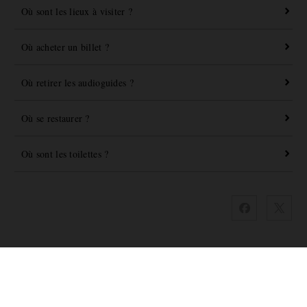
Où sont les lieux à visiter ?
Où acheter un billet ?
Où retirer les audioguides ?
Où se restaurer ?
Où sont les toilettes ?