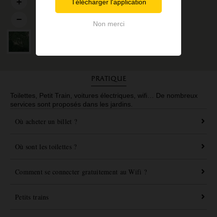
Télécharger l'application
Non merci
Pratique
Toilettes, Petit Train, voitures électriques, wifi… De nombreux
services sont proposés dans les jardins.
Où acheter un billet ?
Où sont les toilettes ?
Comment se connecter gratuitement au Wifi ?
Petits trains