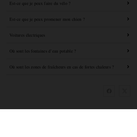
Est-ce que je peux faire du vélo ?
Est-ce que je peux promener mon chien ?
Voitures électriques
Où sont les fontaines d’eau potable ?
Où sont les zones de fraîcheurs en cas de fortes chaleurs ?