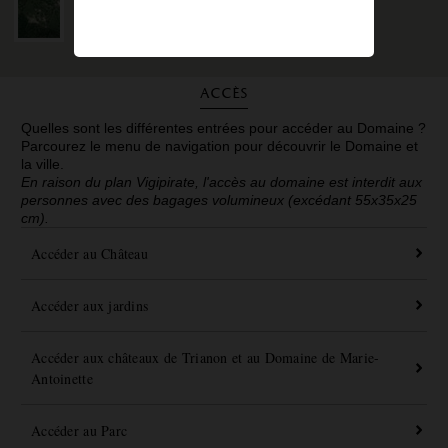
Accès
Quelles sont les différentes entrées pour accéder au Domaine ?
Parcourez le menu de navigation pour découvrir le Domaine et
la ville.
En raison du plan Vigipirate, l'accès au domaine est interdit aux
personnes avec des bagages volumineux (excédant 55x35x25
cm).
Accéder au Château
Accéder aux jardins
Accéder aux châteaux de Trianon et au Domaine de Marie-
Antoinette
Accéder au Parc