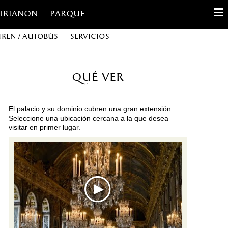
 Trianon
Parque
tren / autobús
Servicios
English
Français
Qué ver
Español
El palacio y su dominio cubren una gran extensión.
Configuración de cookies
Seleccione una ubicación cercana a la que desea
visitar en primer lugar.
Contact