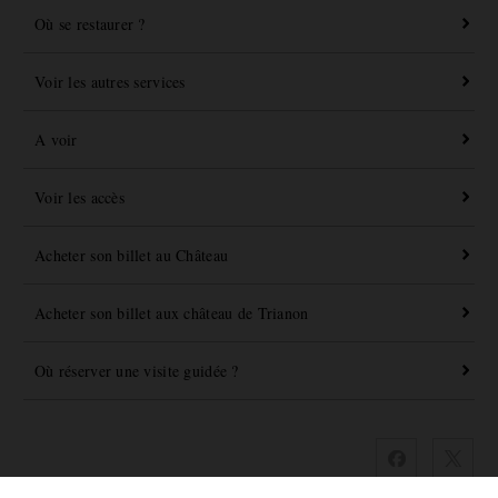
Où se restaurer ?
Voir les autres services
A voir
Voir les accès
Acheter son billet au Château
Acheter son billet aux château de Trianon
Où réserver une visite guidée ?