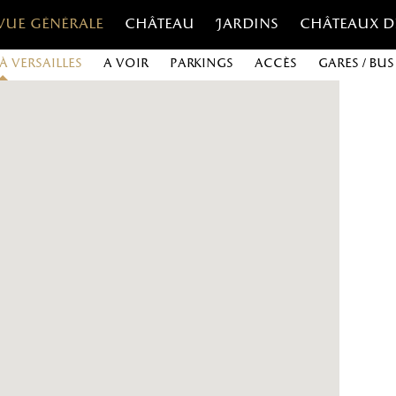
Vue générale
Château
Jardins
Châteaux d
à Versailles
A voir
Parkings
Accès
Gares / Bus