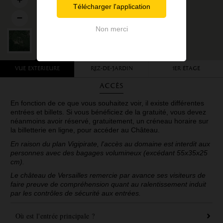
Télécharger l'application
Non merci
Vue extérieure
Rez-de-Jardin
1er étage
Accès
En fonction de ce que vous souhaitez voir, il existe différentes
entrées et billets. Si vous bénéficiez de la gratuité, vous devez
néanmoins avoir réservé, gratuitement, un créneau horaire sur
la billetterie en ligne, pour accéder au Château.
En raison du plan Vigipirate, l'accès au domaine est interdit aux
personnes avec des bagages volumineux (excédant 55x35x25
cm).
Le château de Versailles remercie par avance ses visiteurs de
faire preuve de compréhension quant au ralentissement induit
par les contrôles de sécurité aux entrées.
Où est l'entrée principale ?