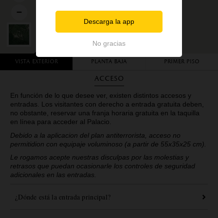
Descarga la app
No gracias
Vista exterior
Planta baja
Primer piso
Acceso
En función de lo que desee ver, existen distintos accesos y
entradas. Los visitantes con derecho a entrada gratuita deben,
no obstante, reservar una franja horaria gratuita en la taquilla
en línea para acceder al Palacio.
Debido a la aplicacion del plan antiterrorista, acceso no
permitidion con equipaje voluminoso (a partir de 55x35x25 cm).
Le rogamos acepte nuestras disculpas por las molestias y
retrasos que puedan ocasionarle los controles de seguridad
adicionales en las entradas.
¿Dónde está la entrada principal?