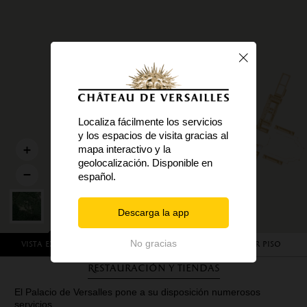
Localiza fácilmente los servicios
y los espacios de visita gracias al
mapa interactivo y la
geolocalización. Disponible en
español.
Descarga la app
No gracias
Vista exterior
Planta baja
Primer piso
Restauración y tiendas
El Palacio de Versalles pone a su disposición numerosos
servicios.