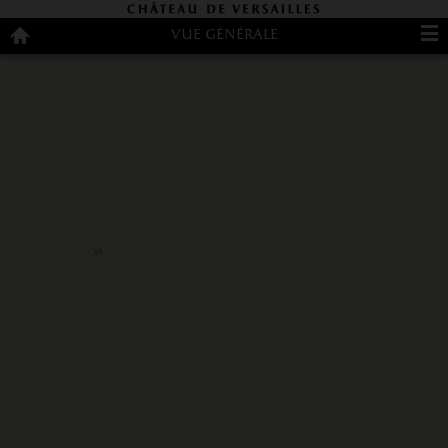
Configuración de cookies
Vue générale
Mapa
Bienvenido
English
Français
Español
Configuración de cookies
general
al
Palacio
Palacio
Jardines
Qué
Contact
Palacios
ver
de
Restauración
Trianon
y
Parque
tiendas
Información
práctica
Acceso