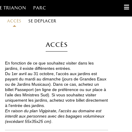
e trianon
Parc
Accès
Se déplacer
English
Français
Accès
Español
En fonction de ce que souhaitez visiter dans les
Gestion des cookies
jardins, il existe différentes entrées.
Du 1er avril au 31 octobre, l'accès aux jardins est
payant du mardi au dimanche (jours de Grandes Eaux
Contact
ou de Jardins Musicaux). Dans ce cas, achetez un
billet Passeport (en ligne de préférence ou sur place à
l'aile des Ministres Sud). Si vous souhaitez visiter
uniquement les jardins, achetez votre billet directement
à l'entrée des jardins.
En raison du plan Vigipirate, l'accès au domaine est
interdit aux personnes avec des bagages volumineux
(excédant 55x35x25 cm)
.