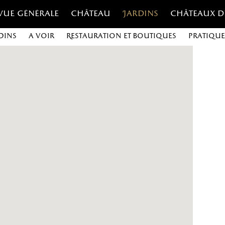
Vue générale
Château
Jardins
Châteaux d
dins
A voir
Restauration et boutiques
Pratique