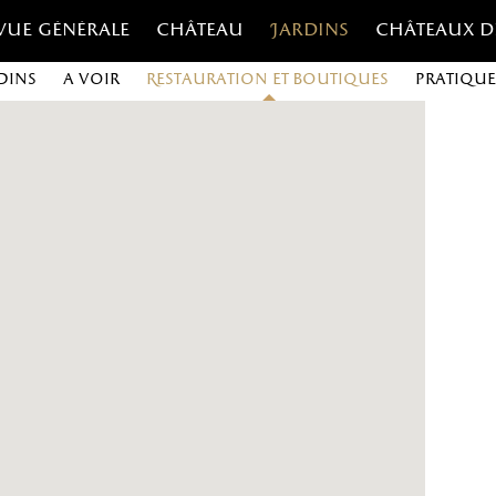
Vue générale
Château
Jardins
Châteaux d
dins
A voir
Restauration et boutiques
Pratique