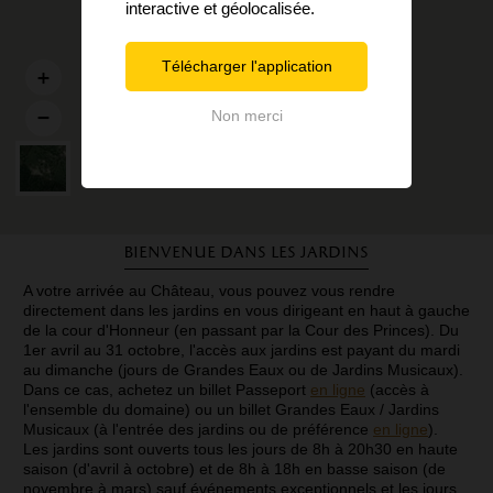
interactive et géolocalisée.
Télécharger l'application
Non merci
Bienvenue dans les jardins
A votre arrivée au Château, vous pouvez vous rendre
directement dans les jardins en vous dirigeant en haut à gauche
de la cour d'Honneur (en passant par la Cour des Princes). Du
1er avril au 31 octobre, l'accès aux jardins est payant du mardi
au dimanche (jours de Grandes Eaux ou de Jardins Musicaux).
Dans ce cas, achetez un billet Passeport
en ligne
(accès à
l'ensemble du domaine) ou un billet Grandes Eaux / Jardins
Musicaux (à l'entrée des jardins ou de préférence
en ligne
).
Les jardins sont ouverts tous les jours de 8h à 20h30 en haute
saison (d'avril à octobre) et de 8h à 18h en basse saison (de
novembre à mars) sauf événements exceptionnels et les jours