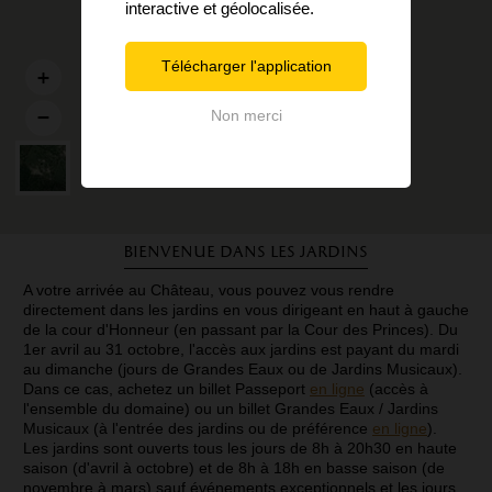
interactive et géolocalisée.
Télécharger l'application
Non merci
Bienvenue dans les jardins
A votre arrivée au Château, vous pouvez vous rendre
directement dans les jardins en vous dirigeant en haut à gauche
de la cour d'Honneur (en passant par la Cour des Princes). Du
1er avril au 31 octobre, l'accès aux jardins est payant du mardi
au dimanche (jours de Grandes Eaux ou de Jardins Musicaux).
Dans ce cas, achetez un billet Passeport
en ligne
(accès à
l'ensemble du domaine) ou un billet Grandes Eaux / Jardins
Musicaux (à l'entrée des jardins ou de préférence
en ligne
).
Les jardins sont ouverts tous les jours de 8h à 20h30 en haute
saison (d'avril à octobre) et de 8h à 18h en basse saison (de
novembre à mars) sauf événements exceptionnels et les jours