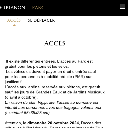
e trianon
Parc
s
Accès
Se déplacer
English
Français
Accès
Español
Il existe différentes entrées. L'accès au Parc est
Gestion des cookies
gratuit pour les piétons et les vélos.
Les véhicules doivent payer un droit d’entrée sauf
pour les personnes à mobilité réduite (PMR) sur
Contact
justificatif.
L'accès aux jardins, reservée aux piétons, est gratuit
sauf les jours de Grandes Eaux et de Jardins Musicaux
(d'avril à octobre).
En raison du plan Vigipirate, l'accès au domaine est
interdit aux personnes avec des bagages volumineux
(excédant 55x35x25 cm).
Attention, le
dimanche 20 octobre 2024
, l'accès des