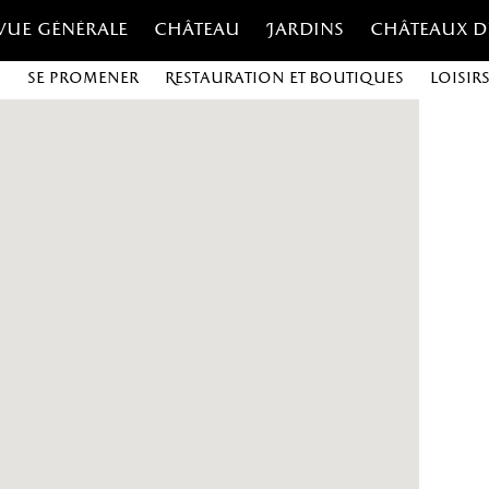
Vue générale
Château
Jardins
Châteaux d
c
Se promener
Restauration et boutiques
Loisir