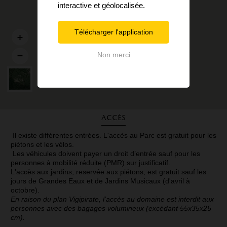
interactive et géolocalisée.
Télécharger l'application
Non merci
Accès
Il existe différentes entrées. L'accès au Parc est gratuit pour les
piétons et les vélos.
Les véhicules doivent payer un droit d’entrée sauf pour les
personnes à mobilité réduite (PMR) sur justificatif.
L'accès aux jardins, reservée aux piétons, est gratuit sauf les
jours de Grandes Eaux et de Jardins Musicaux (d'avril à
octobre).
En raison du plan Vigipirate, l'accès au domaine est interdit aux
personnes avec des bagages volumineux (excédant 55x35x25
cm).