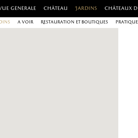
Vue générale
Château
Jardins
Châteaux d
dins
A voir
Restauration et boutiques
Pratique