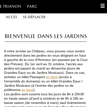
e trianon
Parc
Accès
Se déplacer
English
Français
Bienvenue dans les jardins
Español
A votre arrivée au Château, vous pouvez vous rendre
Gestion des cookies
directement dans les jardins en vous dirigeant en haut
à gauche de la cour d'Honneur (en passant par la Cour
des Princes). Du 1er avril au 31 octobre, l'accès aux
Contact
jardins est payant du mardi au dimanche (jours de
Grandes Eaux ou de Jardins Musicaux). Dans ce cas,
achetez un billet Passeport
en ligne
(accès à
l'ensemble du domaine) ou un billet Grandes Eaux /
Jardins Musicaux (à l'entrée des jardins ou de
préférence
en ligne
).
Les jardins sont ouverts tous les jours de 8h à 20h30
en haute saison (d'avril à octobre) et de 8h à 18h en
basse saison (de novembre à mars) sauf événements