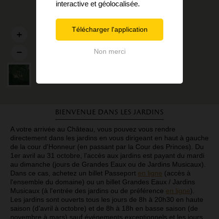
interactive et géolocalisée.
Télécharger l'application
Non merci
Bienvenue dans les jardins
A votre arrivée au Château, vous pouvez vous rendre
directement dans les jardins en vous dirigeant en haut à gauche
de la cour d'Honneur (en passant par la Cour des Princes). Du
1er avril au 31 octobre, l'accès aux jardins est payant du mardi
au dimanche (jours de Grandes Eaux ou de Jardins Musicaux).
Dans ce cas, achetez un billet Passeport
en ligne
(accès à
l'ensemble du domaine) ou un billet Grandes Eaux / Jardins
Musicaux (à l'entrée des jardins ou de préférence
en ligne
).
Les jardins sont ouverts tous les jours de 8h à 20h30 en haute
saison (d'avril à octobre) et de 8h à 18h en basse saison (de
novembre à mars) sauf événements exceptionnels et les jours