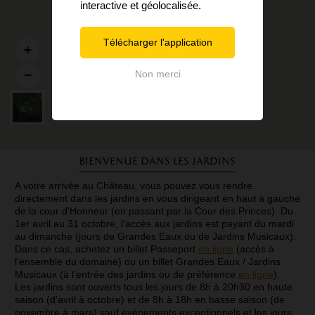
interactive et géolocalisée.
Télécharger l'application
Non merci
Bienvenue dans les jardins
A votre arrivée au Château, vous pouvez vous rendre
directement dans les jardins en vous dirigeant en haut à gauche
de la cour d'Honneur (en passant par la Cour des Princes). Du
1er avril au 31 octobre, l'accès aux jardins est payant du mardi
au dimanche (jours de Grandes Eaux ou de Jardins Musicaux).
Dans ce cas, achetez un billet Passeport
en ligne
(accès à
l'ensemble du domaine) ou un billet Grandes Eaux / Jardins
Musicaux (à l'entrée des jardins ou de préférence
en ligne
).
Les jardins sont ouverts tous les jours de 8h à 20h30 en haute
saison (d'avril à octobre) et de 8h à 18h en basse saison (de
novembre à mars) sauf événements exceptionnels et les jours